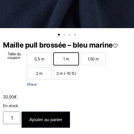
Maille pull brossée – bleu marine
Taille du
coupon
0,5 m
1 m
1,50 m
0,5 m
1 m
1,50 m
2 m
3 m (-10 %)
2 m
3 m (-10 %)
Effacer
20,00
€
En stock
Ajouter au panier